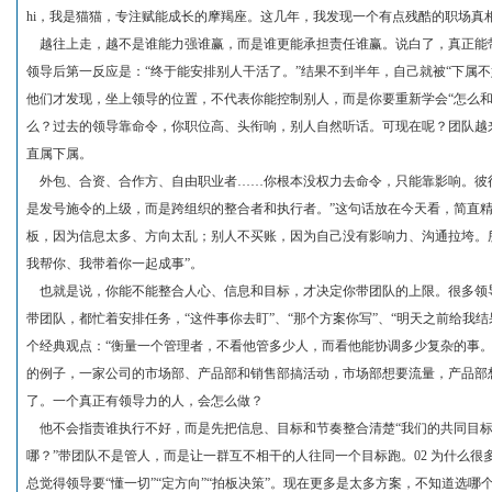
hi，我是猫猫，专注赋能成长的摩羯座。这几年，我发现一个有点残酷的职场真
越往上走，越不是谁能力强谁赢，而是谁更能承担责任谁赢。说白了，真正能
领导后第一反应是：“终于能安排别人干活了。”结果不到半年，自己就被“下属不好
他们才发现，坐上领导的位置，不代表你能控制别人，而是你要重新学会“怎么和不
么？过去的领导靠命令，你职位高、头衔响，别人自然听话。可现在呢？团队越
直属下属。
外包、合资、合作方、自由职业者……你根本没权力去命令，只能靠影响。彼得
是发号施令的上级，而是跨组织的整合者和执行者。”这句话放在今天看，简直
板，因为信息太多、方向太乱；别人不买账，因为自己没有影响力、沟通拉垮。
我帮你、我带着你一起成事”。
也就是说，你能不能整合人心、信息和目标，才决定你带团队的上限。很多领
带团队，都忙着安排任务，“这件事你去盯”、“那个方案你写”、“明天之前给我
个经典观点：“衡量一个管理者，不看他管多少人，而看他能协调多少复杂的事。
的例子，一家公司的市场部、产品部和销售部搞活动，市场部想要流量，产品部
了。一个真正有领导力的人，会怎么做？
他不会指责谁执行不好，而是先把信息、目标和节奏整合清楚“我们的共同目标
哪？”带团队不是管人，而是让一群互不相干的人往同一个目标跑。02 为什么
总觉得领导要“懂一切”“定方向”“拍板决策”。现在更多是太多方案，不知道选