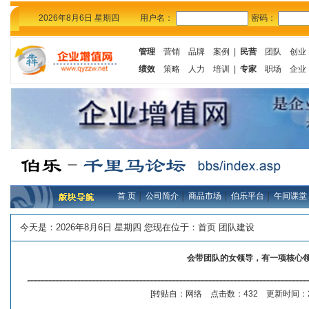
2026年8月6日 星期四
用户名：
密码：
管理
营销
品牌
案例
|
民营
团队
创业
绩效
策略
人力
培训
|
专家
职场
企业
首 页
│
公司简介
│
商品市场
│
伯乐平台
│
午间课堂
今天是：
2026年8月6日 星期四 您现在位于：
首页
团队建设
会带团队的女领导，有一项核心
[转贴自：网络 点击数：432 更新时间：20