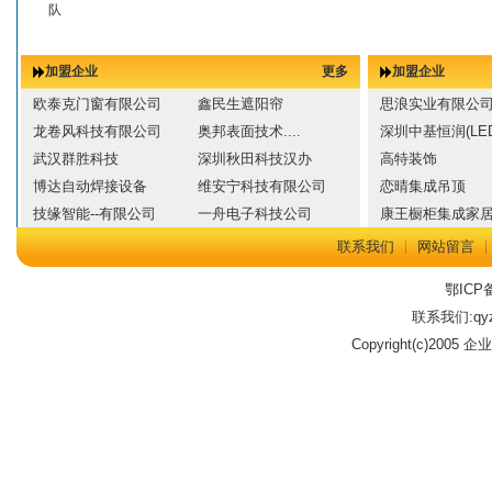
队
加盟企业
更多
加盟企业
欧泰克门窗有限公司
鑫民生遮阳帘
思浪实业有限公
龙卷风科技有限公司
奥邦表面技术....
深圳中基恒润(LED
武汉群胜科技
深圳秋田科技汉办
高特装饰
博达自动焊接设备
维安宁科技有限公司
恋晴集成吊顶
技缘智能--有限公司
一舟电子科技公司
康王橱柜集成家
联系我们
┊
网站留言
鄂ICP备
联系我们:qyz
Copyright(c)2005 企