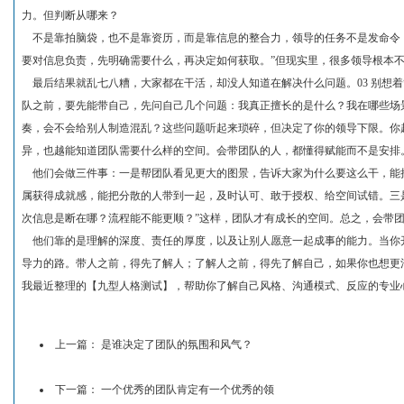
力。但判断从哪来？
不是靠拍脑袋，也不是靠资历，而是靠信息的整合力，领导的任务不是发命令，
要对信息负责，先明确需要什么，再决定如何获取。”但现实里，很多领导根本不问
最后结果就乱七八糟，大家都在干活，却没人知道在解决什么问题。03 别想
队之前，要先能带自己，先问自己几个问题：我真正擅长的是什么？我在哪些场
奏，会不会给别人制造混乱？这些问题听起来琐碎，但决定了你的领导下限。你
异，也越能知道团队需要什么样的空间。会带团队的人，都懂得赋能而不是安排
他们会做三件事：一是帮团队看见更大的图景，告诉大家为什么要这么干，能把
属获得成就感，能把分散的人带到一起，及时认可、敢于授权、给空间试错。三
次信息是断在哪？流程能不能更顺？”这样，团队才有成长的空间。总之，会带
他们靠的是理解的深度、责任的厚度，以及让别人愿意一起成事的能力。当你开始
导力的路。带人之前，得先了解人；了解人之前，得先了解自己，如果你也想更
我最近整理的【九型人格测试】，帮助你了解自己风格、沟通模式、反应的专业
上一篇：
是谁决定了团队的氛围和风气？
下一篇：
一个优秀的团队肯定有一个优秀的领