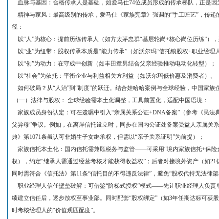
血脉与基因：合格传承人是基础，如爱马仕74位成员形成的传承梯队，正是因为
精神与家风：最高级别的传承，爱马仕《家族宪章》强调的“手工匠艺”，传递的是
径：
以“人”为核心：提前历练传承人（如方太茅忠群“基层轮岗+核心岗位历练”）
以“业”为纽带：股权传承本质是“能力传承”（如沃尔玛“信托锁股权+职业经理
以“创”为动力：在守成中创新（如丰田章男结合父亲经验推动电动化转型）；
以“社会”为依托：平衡企业与利益相关方利益（如沃尔玛低价惠及消费者）。
如何破局？从“人治”到“制度”的跃迁。结合娃哈哈案例与全球经验，中国家族企
（一）法律与股权： 全球经验需本土化调整，工具前置化，适配中国语境：
家族成员身份认定：可在遗嘱中引入“亲属关系公证+DNA备案”（参考《民法典》
父异母”争议。例如，在离岸信托设立时，同步在国内公证处备案受益人亲属关系
典》第1071条虽认可非婚生子女继承权，但需以“亲子关系证明”为前提）；
家族信托本土化：国内信托需兼顾税务与监管——可采用“境内家族信托+保险金信
权），约定“继承人需通过经营考核才能获得收益权”；后者对接境外资产（如2
同时需符合《信托法》第11条“信托目的不得违反法律”，避免“股权代持无法律架
职业经理人信任壁垒破解：可借鉴“阶梯式授权”模式——先让职业经理人负责
绩建立信任后，逐步放权至事业部。同时配套“股权绑定”（如3年任期达标可获股
时考核经理人的“价值观匹配度”。