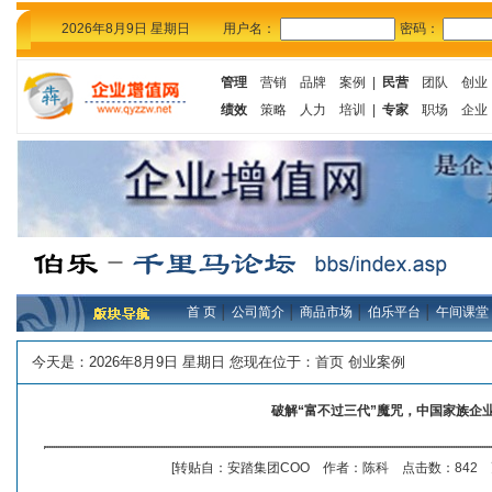
2026年8月9日 星期日
用户名：
密码：
管理
营销
品牌
案例
|
民营
团队
创业
绩效
策略
人力
培训
|
专家
职场
企业
首 页
│
公司简介
│
商品市场
│
伯乐平台
│
午间课堂
今天是：
2026年8月9日 星期日 您现在位于：
首页
创业案例
破解“富不过三代”魔咒，中国家族企
[转贴自：安踏集团COO 作者：陈科 点击数：842 更