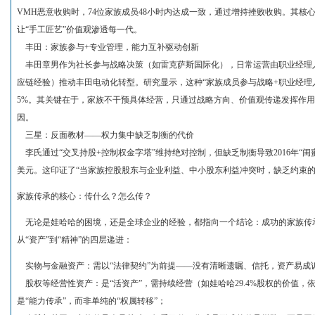
VMH恶意收购时，74位家族成员48小时内达成一致，通过增持挫败收购。其核
让“手工匠艺”价值观渗透每一代。
丰田：家族参与+专业管理，能力互补驱动创新
丰田章男作为社长参与战略决策（如雷克萨斯国际化），日常运营由职业经理人
应链经验）推动丰田电动化转型。研究显示，这种“家族成员参与战略+职业经理人
5%。其关键在于，家族不干预具体经营，只通过战略方向、价值观传递发挥作用
因。
三星：反面教材——权力集中缺乏制衡的代价
李氏通过“交叉持股+控制权金字塔”维持绝对控制，但缺乏制衡导致2016年“闺
美元。这印证了“当家族控股股东与企业利益、中小股东利益冲突时，缺乏约束的
家族传承的核心：传什么？怎么传？
无论是娃哈哈的困境，还是全球企业的经验，都指向一个结论：成功的家族传承，
从“资产”到“精神”的四层递进：
实物与金融资产：需以“法律契约”为前提——没有清晰遗嘱、信托，资产易成
股权等经营性资产：是“活资产”，需持续经营（如娃哈哈29.4%股权的价值
是“能力传承”，而非单纯的“权属转移”；