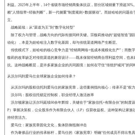
利益。2025年上半年，14个省级市场经销商集体抗议，部分区域销量下滑超3
赖“人情纽带+经验判断”，新一代侧重“制度规则+数据驱动”。而娃哈哈的问题在
立。
战略延续：从“渠道为王”到“数字化转型”
除了权力与管理，战略方向的代际衔接同样关键。宗馥莉推动的“超链智造”园区
动化），本是为娃哈哈注入数字化基因，却与传统渠道网络产生断层。
传统模式下，娃哈哈的核心竞争力是“经销商网络+低成本规模化生产”；而数
馥莉的改革缺乏对传统渠道的兼容设计——既未保留经销商合理利益空间，也未建
抗。这种战略断层，是许多家族企业的共同困境：如何在守住“传统护城河”的同时
从沃尔玛到爱马仕全球家族企业如何传承？
从沃尔玛的股权信托到爱马仕的家族宪章，这些案例指向核心：传承不是“权力交
沃尔玛：股权信托锁定控制权，职业经理人激活效率
沃尔顿家族让沃尔玛延续60余年辉煌，关键在于“家族信托+有限合伙”的制度
P）掌握决策权，公众股东作为有限合伙人（LP）仅获收益权。这种架构让家族以
持经营活力。
爱马仕：家族宪章固化文化，集体防御抵御冲击
作为奢侈品行业的传承标杆，爱马仕的《家族宪章》明确“任何成员不得出售具有投