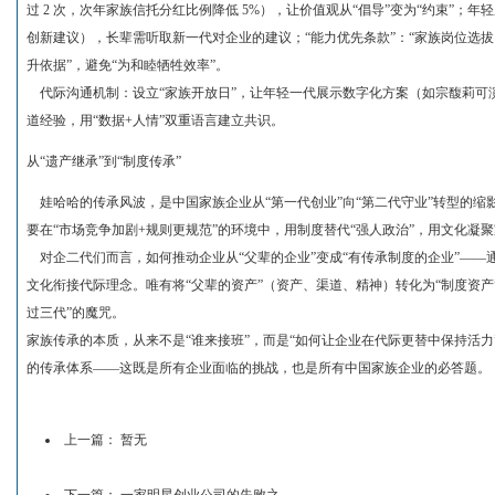
过 2 次，次年家族信托分红比例降低 5%），让价值观从“倡导”变为“约束”；
创新建议），长辈需听取新一代对企业的建议；“能力优先条款”：“家族岗位选拔
升依据”，避免“为和睦牺牲效率”。
代际沟通机制：设立“家族开放日”，让年轻一代展示数字化方案（如宗馥莉可演
道经验，用“数据+人情”双重语言建立共识。
从“遗产继承”到“制度传承”
娃哈哈的传承风波，是中国家族企业从“第一代创业”向“第二代守业”转型的缩影
要在“市场竞争加剧+规则更规范”的环境中，用制度替代“强人政治”，用文化凝
对企二代们而言，如何推动企业从“父辈的企业”变成“有传承制度的企业”——
文化衔接代际理念。唯有将“父辈的资产”（资产、渠道、精神）转化为“制度资产
过三代”的魔咒。
家族传承的本质，从来不是“谁来接班”，而是“如何让企业在代际更替中保持活
的传承体系——这既是所有企业面临的挑战，也是所有中国家族企业的必答题。
上一篇： 暂无