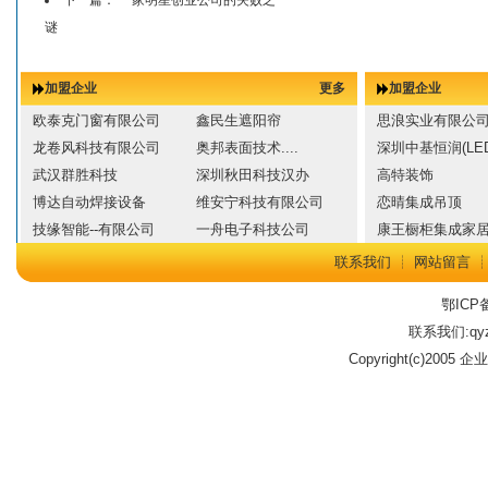
下一篇：
一家明星创业公司的失败之
谜
加盟企业
更多
加盟企业
欧泰克门窗有限公司
鑫民生遮阳帘
思浪实业有限公
龙卷风科技有限公司
奥邦表面技术....
深圳中基恒润(LED
武汉群胜科技
深圳秋田科技汉办
高特装饰
博达自动焊接设备
维安宁科技有限公司
恋晴集成吊顶
技缘智能--有限公司
一舟电子科技公司
康王橱柜集成家
联系我们
┊
网站留言
鄂ICP备
联系我们:qyz
Copyright(c)2005 企