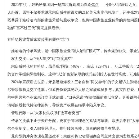
2025年7月，娃哈哈集团因一场跨境诉讼成为舆论焦点——创始人宗庆后之女
人起诉。原告不仅要求继承宗庆后生前设立的21亿美元离岸信托资产，还主张对宗
既暴露了娃哈哈内部的家族矛盾与股权争议，也将中国家族企业传承的共性问题
破解“富不过三代”魔咒提供启示。
娃哈哈风波背后家族传承有哪些“坑”？
娃哈哈的传承风波，是中国家族企业“强人治理”模式下，传承规划缺失、家企
权力交接：从“强人掌控”到“制度真空”
宗庆后时代的娃哈哈，虽呈现“国资（46%）、宗氏（29.4%）、职工持股会（2
的合作掌握实际控制权。这种“人治”色彩浓厚的模式在创始人在世时高效，却难
2024年宗庆后去世后，矛盾迅速爆发：三名自称“同父异母”的子女起诉主张继承权
尽管宗馥莉提交了遗嘱，但原告质疑其见证人缺乏家族成员参与，真实性存疑。这
的中国民营企业家未订立正式遗嘱，“口头承诺”在法律面前难以立足。更关键的
清晰的股权代持法律架构，导致资产权属在继承中陷入争议。
管理代际：从“大家长集权”到“改革者突围”
传承的挑战不止于资产分配，更在于管理理念的延续与革新。宗庆后奉行“大家
代企业制度，引入职业经理人、推行绩效考核，两者的碰撞早有显现。
最典型的冲突体现在渠道改革：宗馥莉将12省经销商合同主体变更为宏胜系公司