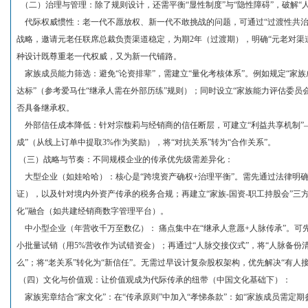
（二）治理与管理：除了规则设计，还需平衡“显性制度”与“隐性障碍”，破解“
代际权威惯性：老一代不愿放权、新一代不敢挑战的问题，可通过“过渡性共治”
战略，邀请元老任联席总裁负责渠道稳定，为期2年（过渡期），明确“元老对渠
种设计既尊重老一代权威，又为新一代铺路。
家族成员能力筛选：避免“论资排辈”，需建立“量化考核体系”。例如规定“家
达标”（参考爱马仕“继承人需在外部历练”规则）；同时设立“家族能力评估委员
否具备继承权。
外部信任成本降低：针对宗馥莉与经销商的信任断层，可建立“利益共享机制”
成”（从线上订单中提取3%作为奖励），将“对抗关系”转为“合作关系”。
（三）战略与节奏：不同规模企业的传承优先级需差异化：
大型企业（如娃哈哈）：核心是“跨境资产确权+治理平衡”。需先通过法律明
证），以及针对境内外资产传承的税务合规；再建立“家族-国资-职工持股会”三方
化”融合（如共建经销商数字管理平台）。
中小型企业（年营收千万至数亿）： 痛点集中在“继承人意愿+人脉传承”。可
小批量试销（用5%营收作为试错资金）；再通过“人脉交接仪式”，将“人脉备份
么”；将“老关系”转化为“新信任”。无需过早设计复杂股权架构，优先解决“有人
（四）文化与价值观：让价值观成为代际传承的纽带（中国文化基础下）：
家族宪章结合“家文化”：在“传承原则”中加入“孝悌条款”：如“家族成员需定