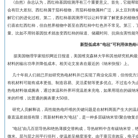
《自然》杂志认为，西红柿基因组测序有三个重要意义。首先，它能帮助
会有巨大差别。西红柿属于茄科植物，而茄科植物属种广泛，从土豆到青椒
解它们的进化过程。第二，西红柿基因测序可以让科学家了解更多的植物
们喜欢红西红柿，但自然界植物中甚至在西红柿中红色并不常见。第三，
量。比如不用转基因技术就改变西红柿的味道、储藏时间、抗病虫害性能
新型低成本“电毡”可利用体热给i
据美国物理学家组织网近日报道，美国维克森林大学和其他研究机构最
材料的输出功率并降低成本。相关论文发表在最近的《纳米快报》上。
几十年前人们就已开始研究热电材料并已实现了商业化应用，但传统方
有机材料可能有成本更低、制造容易、灵活柔韧等更多优点。不过迄今为
热电材料做成腕表，通过体温和外界环境温差来充电，如果用现在的碳纳米
米的纤维，比普通的腕表要大50倍。
研究人员解释说，高性能热电纤维的关键问题是在材料两面产生大的温差
垂直温差就很有限；而新材料称为“电毡”，是一种多层碳纳米管/聚合物复
“电毡”由几百层导热和绝热薄膜交替构成，导热材料中含有碳纳米管，绝
微米。层与层之间平行排列，使温差呈梯度渐变。由于塞贝克效应，电子