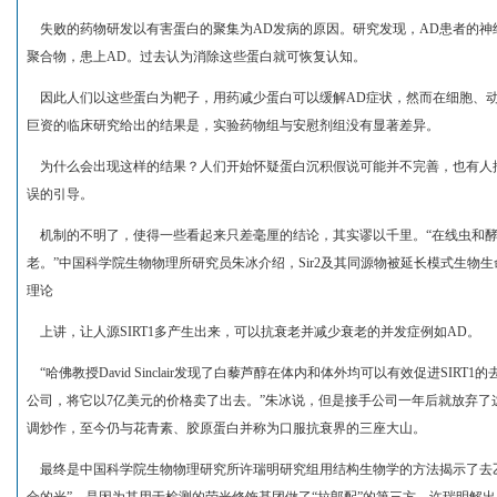
失败的药物研发以有害蛋白的聚集为AD发病的原因。研究发现，AD患者的神
聚合物，患上AD。过去认为消除这些蛋白就可恢复认知。
因此人们以这些蛋白为靶子，用药减少蛋白可以缓解AD症状，然而在细胞、动
巨资的临床研究给出的结果是，实验药物组与安慰剂组没有显著差异。
为什么会出现这样的结果？人们开始怀疑蛋白沉积假说可能并不完善，也有人
误的引导。
机制的不明了，使得一些看起来只差毫厘的结论，其实谬以千里。“在线虫和酵母
老。”中国科学院生物物理所研究员朱冰介绍，Sir2及其同源物被延长模式生物生命周
理论
上讲，让人源SIRT1多产生出来，可以抗衰老并减少衰老的并发症例如AD。
“哈佛教授David Sinclair发现了白藜芦醇在体内和体外均可以有效促进SI
公司，将它以7亿美元的价格卖了出去。”朱冰说，但是接手公司一年后就放弃了
调炒作，至今仍与花青素、胶原蛋白并称为口服抗衰界的三座大山。
最终是中国科学院生物物理研究所许瑞明研究组用结构生物学的方法揭示了去乙酰