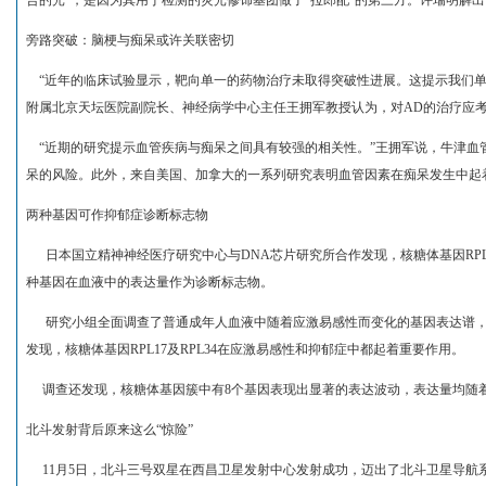
合的光”，是因为其用于检测的荧光修饰基团做了“拉郎配”的第三方。许瑞明解出
旁路突破：脑梗与痴呆或许关联密切
“近年的临床试验显示，靶向单一的药物治疗未取得突破性进展。这提示我们单
附属北京天坛医院副院长、神经病学中心主任王拥军教授认为，对AD的治疗应
“近期的研究提示血管疾病与痴呆之间具有较强的相关性。”王拥军说，牛津血
呆的风险。此外，来自美国、加拿大的一系列研究表明血管因素在痴呆发生中起
两种基因可作抑郁症诊断标志物
日本国立精神神经医疗研究中心与DNA芯片研究所合作发现，核糖体基因RPL1
种基因在血液中的表达量作为诊断标志物。
研究小组全面调查了普通成年人血液中随着应激易感性而变化的基因表达谱，
发现，核糖体基因RPL17及RPL34在应激易感性和抑郁症中都起着重要作用。
调查还发现，核糖体基因簇中有8个基因表现出显著的表达波动，表达量均随
北斗发射背后原来这么“惊险”
11月5日，北斗三号双星在西昌卫星发射中心发射成功，迈出了北斗卫星导航