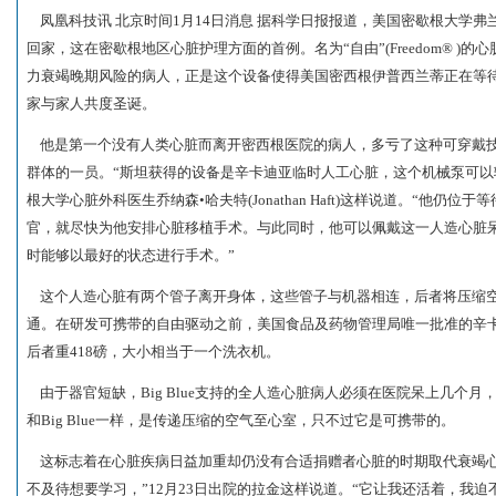
凤凰科技讯 北京时间1月14日消息 据科学日报报道，美国密歇根大学
回家，这在密歇根地区心脏护理方面的首例。名为“自由”(Freedom® )
力衰竭晚期风险的病人，正是这个设备使得美国密西根伊普西兰蒂正在等待心脏移植的
家与家人共度圣诞。
他是第一个没有人类心脏而离开密西根医院的病人，多亏了这种可穿戴技
群体的一员。“斯坦获得的设备是辛卡迪亚临时人工心脏，这个机械泵可以
根大学心脏外科医生乔纳森•哈夫特(Jonathan Haft)这样说道。“他
官，就尽快为他安排心脏移植手术。与此同时，他可以佩戴这一人造心脏
时能够以最好的状态进行手术。”
这个人造心脏有两个管子离开身体，这些管子与机器相连，后者将压缩空
通。在研发可携带的自由驱动之前，美国食品及药物管理局唯一批准的辛卡迪亚
后者重418磅，大小相当于一个洗衣机。
由于器官短缺，Big Blue支持的全人造心脏病人必须在医院呆上几个
和Big Blue一样，是传递压缩的空气至心室，只不过它是可携带的。
这标志着在心脏疾病日益加重却仍没有合适捐赠者心脏的时期取代衰竭心
不及待想要学习，”12月23日出院的拉金这样说道。“它让我还活着，我