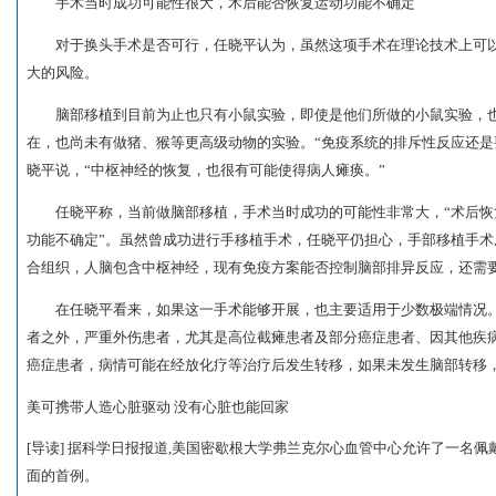
手术当时成功可能性很大，术后能否恢复运动功能不确定
对于换头手术是否可行，任晓平认为，虽然这项手术在理论技术上可以
大的风险。
脑部移植到目前为止也只有小鼠实验，即使是他们所做的小鼠实验，也
在，也尚未有做猪、猴等更高级动物的实验。“免疫系统的排斥性反应还是
晓平说，“中枢神经的恢复，也很有可能使得病人瘫痪。”
任晓平称，当前做脑部移植，手术当时成功的可能性非常大，“术后恢
功能不确定”。虽然曾成功进行手移植手术，任晓平仍担心，手部移植手
合组织，人脑包含中枢神经，现有免疫方案能否控制脑部排异反应，还需
在任晓平看来，如果这一手术能够开展，也主要适用于少数极端情况。
者之外，严重外伤患者，尤其是高位截瘫患者及部分癌症患者、因其他疾
癌症患者，病情可能在经放化疗等治疗后发生转移，如果未发生脑部转移，
美可携带人造心脏驱动 没有心脏也能回家
[导读] 据科学日报报道,美国密歇根大学弗兰克尔心血管中心允许了一名
面的首例。