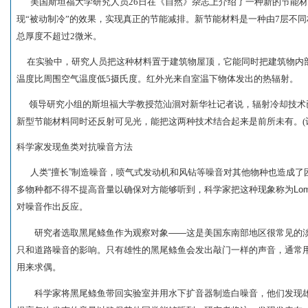
美国斯坦福大学研究人员26日在《自然》杂志上介绍了一种新的节能
现“被动制冷”的效果，实现真正的节能减排。
新节能材料是一种由7层不
总厚度不超过2微米。
在实验中，研究人员把这种材料置于建筑物屋顶，它能同时把建筑物内
温度比周围空气温度低5摄氏度。红外光来自室温下物体发出的热辐射。
领导研究小组的斯坦福大学教授范汕洄对新华社记者说，辐射冷却技术
新型节能材料同时还反射可见光，能把这两种技术结合起来是前所未有。(记
科学家发现鱼类对抗噪音方法
人类“擅长”制造噪音，喷气式发动机和风钻等噪音对其他物种也造成了
多物种都不得不提高音量以确保对方能够听到，科学家把这种现象称为Lom
对噪音作出反应。
研究者选取黑尾鲦鱼作为观察对象——这是美国东南部地区很常见的淡
只和道路噪音的影响。只有雄性的黑尾鲦鱼会发出敲门一样的声音，通常
用来求偶。
科学家将黑尾鲦鱼带回实验室并用水下扩音器制造白噪音，他们发现雄