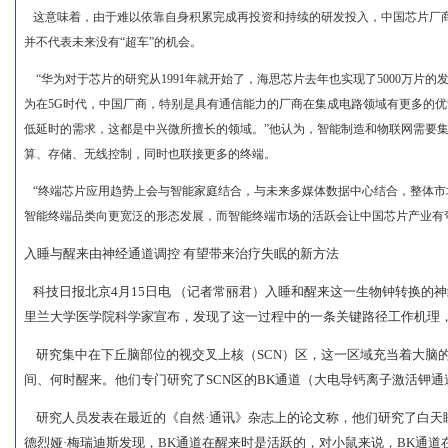
这意味着，由于难以依靠自身积累完成再投资和持续的研发投入，中国芯片厂
并不代表未来没有“超车”的机会。
“华为对于芯片的研究从1991年就开始了，海思芯片去年也实现了5000万片的
为在5G时代，中国厂商，特别是具有通信能力的厂商在集成电路领域有更多的优
低延时的需求，这都是中兴微所擅长的领域。”他认为，智能制造和物联网需要
算、存储、无线控制，同时也联接更多的终端。
“终端芯片应用趋势上会与智能家庭结合，与未来多媒体数据中心结合，整体市场
智能终端品类向更宽泛的形态发展，而智能终端市场的活跃会让中国芯片产业有
入睡与醒来由神经通道调控 有望带来治疗失眠的新方法
科技日报北京4月15日电 （记者常丽君）入睡和醒来这一生物钟转换的
里兰大学医学院科学家宣布，发现了这一过程中的一条关键路径工作机理
研究集中在下丘脑部位的视交叉上核（SCN）区，这一区域充当着大脑
间、何时醒来。他们专门研究了SCN区的BK通道（大电导钙离子激活钾
研究人员发表在最近的《自然·通讯》杂志上的论文称，他们研究了白天
德烈娅·梅瑞迪斯发现，BK通道在醒来时是活跃的，对小鼠来说，BK通