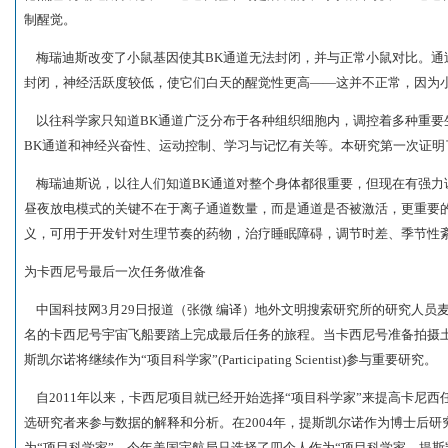
制醒觉。
梅瑞迪斯改变了小鼠基因使其BK通道无法封闭，并与正常小鼠对比。通
封闭，神经活跃度较低，使它们白天的醒觉性更高——这并不正常，因为
以往科学家只知道BK通道广泛分布于各种组织细胞内，调控着多种重要
BK通道和神经兴奋性、运动控制、学习与记忆有关等。本研究第一次证明
梅瑞迪斯说，以往人们知道BK通道对整个身体都很重要，但现在有强力
昼夜放电模式的关键不在于离子通道数量，而是通道是否被激活，更重要
义，可用于开发针对生理节奏的药物，治疗睡眠障碍，调节时差、季节性
为卡西尼号最后一次任务做准备
中国科技网3月29日报道（张微 编译）地外文明搜索研究所的研究人员
名的卡西尼号宇宙飞船要踏上完成最后任务的旅程。当卡西尼号准备拍摄
斯凯尔诺将继续作为“项目科学家”(Participating Scientist)参与重要研究。
自2011年以来，卡西尼项目就已经开始选择“项目科学家”来提高卡尼
选研究者来参与数据的解释和分析。在2004年，提斯凯尔诺作为博士后研
为“项目科学家”。今年美国宇航局只选择了四个人作为“项目科学家，提