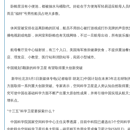
卧舱里没有小便池，都被抽水马桶取代。好处在于方便海军轻易适应航母人员
而且“福特”号男性船员占绝大多数。
休闲室被安排在远离卧舱的区域，船员不用担心被打游戏或打扑克牌的声音扰
播电视剧或电影，休闲室和卧舱也有无线网络，不过一旦航母出动，所有娱乐服
航母餐厅呈中心辐射状，有三个入口。美国海军推崇健康饮食，不提供重油餐
店、理发店、小教堂、医疗站和消防站等，宛若小型城市。
中国规划5颗新的科学卫星 有望取得重大创新突破
新华社北京6月1日新媒体专电(记者喻菲 胡龙江)中国计划在未来5年左右研
方面取得一系列重大创新突破。专家表示，空间科学卫星是人类认知自然取得重
究可使中国在基础科学方面不断产出重大原创性成果，并将引领中国实现从航天
增长点。
“十三五”科学卫星要探索什么？
中国科学院国家空间科学中心主任吴季透露，目前中科院已遴选出5个空间科学卫
中欧联合空间科学卫星任务太阳风－磁层相互作用全景成像卫星计划(SMILE)、