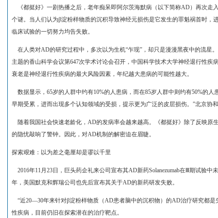
《都挺好》一剧热播之后，老年痴呆即阿尔茨海默病（以下简称AD）再次走入
个谜。当人们认为β淀粉样物质的沉积导致神经元损伤是它发生的罪魁祸首时，
临床试验的一切努力均告失败。
在人类对AD的研究过程中，多次以为生机“乍现”，却只是漫漫黑夜中的流星。
主题的香山科学会议第647次学术讨论会召开，中国科学技术大学神经退行性疾
衰老是神经退行性疾病的最大风险因素，年纪越大患病的可能性越大。
数据显示，65岁的人群中约有10%的人患病，而在85岁人群中则约有50%的人
早期受累，进而出现多个认知领域的受损，提示更为广泛的皮层损伤。”北京协
随着我国社会快速老龄化，AD的发病率会越来越高。《都挺好》除了反映原生
的隐忧敲响了警钟。因此，对AD机制的解密迫在眉睫。
探索艰难：以为差之毫厘却是谬以千里
2016年11月23日，巨头药企礼来公司宣布其AD新药Solanezumab在Ⅲ期试验
年，美国默克和辉瑞公司也先后宣布其关于AD的新药研发失败。
“近20—30年来针对β淀粉样物质（AD患者脑中的沉积物）的AD治疗研究都
性疾病，目前仍旧在探索潜在的治疗靶点。