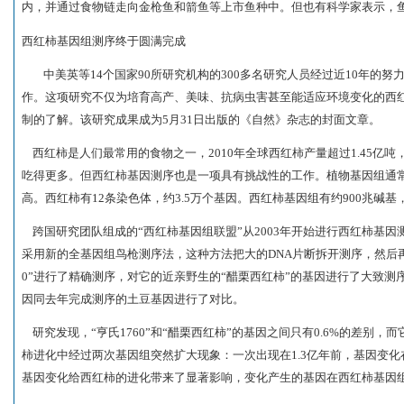
内，并通过食物链走向金枪鱼和箭鱼等上市鱼种中。但也有科学家表示，鱼
西红柿基因组测序终于圆满完成
中美英等14个国家90所研究机构的300多名研究人员经过近10年的
作。这项研究不仅为培育高产、美味、抗病虫害甚至能适应环境变化的西
制的了解。该研究成果成为5月31日出版的《自然》杂志的封面文章。
西红柿是人们最常用的食物之一，2010年全球西红柿产量超过1.45亿吨
吃得更多。但西红柿基因测序也是一项具有挑战性的工作。植物基因组通
高。西红柿有12条染色体，约3.5万个基因。西红柿基因组有约900兆碱
跨国研究团队组成的“西红柿基因组联盟”从2003年开始进行西红柿基因
采用新的全基因组鸟枪测序法，这种方法把大的DNA片断拆开测序，然后再
0”进行了精确测序，对它的近亲野生的“醋栗西红柿”的基因进行了大致
因同去年完成测序的土豆基因进行了对比。
研究发现，“亨氏1760”和“醋栗西红柿”的基因之间只有0.6%的差别
柿进化中经过两次基因组突然扩大现象：一次出现在1.3亿年前，基因变化
基因变化给西红柿的进化带来了显著影响，变化产生的基因在西红柿基因