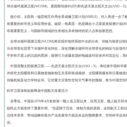
球水循环观测卫星(WCOM)、爱因斯坦探针(EP)和先进天基太阳天文台(ASO－S)
据介绍，太阳风－磁层相互作用全景成像卫星计划(SMILE)，对人类进一步
有重要的科学意义和应用价值。磁层－电离层－热层耦合小卫星星座探测计划(M
有着重要意义，与国际同领域的任务相比具有独特的切入点和创新思想。
全球水循环观测卫星(WCOM)将实现对地球系统中水的分布、传输与相变过程
示全球变化背景下水循环变化特征，深化理解水循环对全球变化的响应与反馈作用
乎所有尺度上的沉寂的黑洞；探测引力波爆发源的电磁波对应体并对其定位；系
中国首颗太阳探测卫星——先进天基太阳天文台(ASO－S)，将结束中国科学
并研究太阳耀斑和日冕物质抛射相互关系和形成规律、太阳耀斑爆发和日冕物质
传输机制及动力学特征等。它对重大灾害性空间天气事件的预报，将为中国空间
科学卫星体制创新释放中国航天发展活力
吴季说，中国自1970年4月发射第一颗人造卫星以来，应用卫星、载人航天和
励民众方面发挥了重要作用。“但是限于历史、体制方面的原因，这些航天工程
沿技术变革、带动战略性新兴产业发展等方面还未达到预期要求，空间科学还未
说。