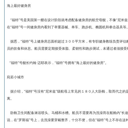
海上最好健身房
“福特”号是美国第一艘在设计阶段就考虑配备健身房的航空母舰，不像“尼米兹
在“福特”号一间健身房内看到了举重器械、单车、跑步机、椭圆机和拳击器具等
据悉，“福特”号上健身房总面积超过３００平方米，有专职健身教练负责评估
员的饮食和休息。船员需要定期接受体脂、柔韧性和跑步测试，未通过者须接受
“福特”号舰长约翰·迈耶表示，“福特”号拥有“海上最好的健身房”。
宛若小城市
据介绍，“福特”号没有“尼米兹”级航母上常见的１８０人大卧舱，取而代之的
离。
卧舱卫生间配备淋浴喷头、马桶和水槽。船员不需要再为洗澡而在船舱内“长途跋
说，在“罗斯福”号上，去洗澡要穿戴整齐，十分不便，但在“福特”号上不存在这