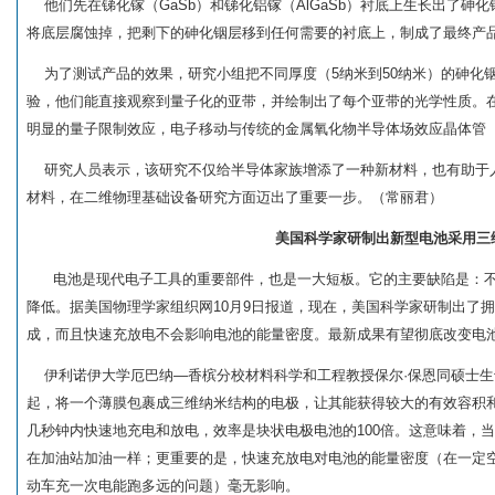
他们先在锑化镓（GaSb）和锑化铝镓（AlGaSb）衬底上生长出了砷
将底层腐蚀掉，把剩下的砷化铟层移到任何需要的衬底上，制成了最终产
为了测试产品的效果，研究小组把不同厚度（5纳米到50纳米）的砷化
验，他们能直接观察到量子化的亚带，并绘制出了每个亚带的光学性质。
明显的量子限制效应，电子移动与传统的金属氧化物半导体场效应晶体管（
研究人员表示，该研究不仅给半导体家族增添了一种新材料，也有助于
材料，在二维物理基础设备研究方面迈出了重要一步。（常丽君）
美国科学家研制出新型电池采用三
电池是现代电子工具的重要部件，也是一大短板。它的主要缺陷是：不
降低。据美国物理学家组织网10月9日报道，现在，美国科学家研制出了
成，而且快速充放电不会影响电池的能量密度。最新成果有望彻底改变电
伊利诺伊大学厄巴纳—香槟分校材料科学和工程教授保尔·保恩同硕士生
起，将一个薄膜包裹成三维纳米结构的电极，让其能获得较大的有效容积
几秒钟内快速地充电和放电，效率是块状电极电池的100倍。这意味着，
在加油站加油一样；更重要的是，快速充放电对电池的能量密度（在一定
动车充一次电能跑多远的问题）毫无影响。