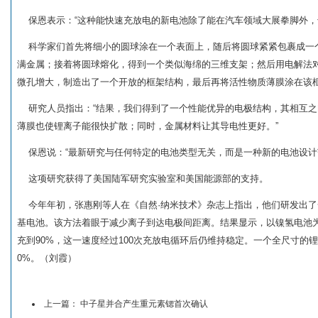
保恩表示：“这种能快速充放电的新电池除了能在汽车领域大展拳脚外，
科学家们首先将细小的圆球涂在一个表面上，随后将圆球紧紧包裹成一
满金属；接着将圆球熔化，得到一个类似海绵的三维支架；然后用电解法
微孔增大，制造出了一个开放的框架结构，最后再将活性物质薄膜涂在该
研究人员指出：“结果，我们得到了一个性能优异的电极结构，其相互之
薄膜也使锂离子能很快扩散；同时，金属材料让其导电性更好。”
保恩说：“最新研究与任何特定的电池类型无关，而是一种新的电池设计
这项研究获得了美国陆军研究实验室和美国能源部的支持。
今年年初，张惠刚等人在《自然·纳米技术》杂志上指出，他们研发出了
基电池。该方法着眼于减少离子到达电极间距离。结果显示，以镍氢电池为例
充到90%，这一速度经过100次充放电循环后仍维持稳定。一个全尺寸的锂
0%。（刘霞）
上一篇：
中子星并合产生重元素锶首次确认