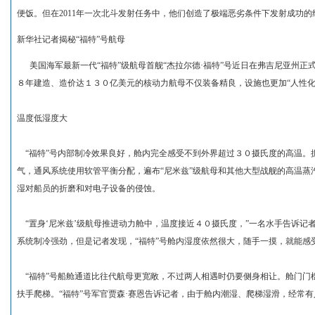
便饭。但在2011年一次北斗发射任务中，他们创造了极端恶劣条件下发射成功的
新华社记者揭秘“福特”号航母
美国海军最新一代“福特”级航母首舰“杰拉尔德·福特”号近日在弗吉尼亚州正
８年建造、造价达１３０亿美元的核动力航母不仅装备精良，设施也更加“人性化
温度低湿度大
“福特”号内部制冷效果良好，舱内完全感受不到外界超过３０摄氏度的高温。据
气，通风系统使用软管平衡分配，遍布“尼米兹”级航母和其他大型战舰的高温蒸
湿对船员的折磨和对电子设备的侵蚀。
“置身‘尼米兹’级航母推进动力舱中，温度接近４０摄氏度，”一名水手告诉记者
系统制冷强劲，但是记者发现，“福特”号舱内湿度依然很大，随手一摸，就能感
“福特”号船舱通道比往代航母更宽敞，不过两人相遇时仍要侧身相让。舱门门
扶手爬梯。“福特”号军官贾森·赛恩告诉记者，由于舱内潮湿、爬梯湿滑，经常有