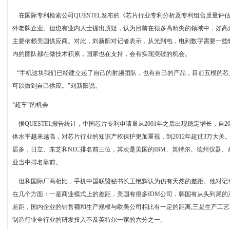
在国际专利检索公司QUESTEL发布的《芯片行业专利分析及专利组合质量评
外老牌企业。但也有业内人士提出质疑，认为目前在很多高精尖的领域中，如高速光
主要依赖美国供应商。对此，刘新阳对记者表示，从光到电，电到数字需要一些
内的团队都在做技术积累，国家也在支持，会有实现突破的机会。
“手机这块我们已经建立起了自己的射频团队，也有自己的产品，目前五模的芯
可以做到自己供应。”刘新阳说。
“超车”的机会
据QUESTEL报告统计，中国芯片专利申请量从2001年之后出现稳定增长，自
体水平越来越高，对芯片行业的知识产权保护更加重视，到2012年超过3万大关
居多，日立、东芝和NEC排名前三位，其次是美国的IBM、英特尔、德州仪器
业当中排名靠前。
但和国际厂商相比，手机中国联盟秘书长王艳辉认为仍有天然的差距。他对记
在几个方面：一是商业模式上的差距，美国有很多IDM公司，韩国有从头到尾的
差距，国内企业的销售额和生产规模与欧美公司相比有一定的距离;三是生产工艺
制造行业全行业的研发投入不及英特尔一家的六分之一。