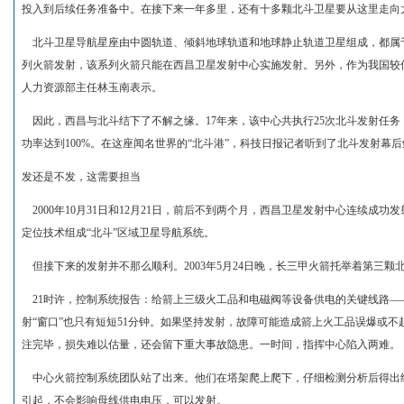
投入到后续任务准备中。在接下来一年多里，还有十多颗北斗卫星要从这里走向
北斗卫星导航星座由中圆轨道、倾斜地球轨道和地球静止轨道卫星组成，都属于
列火箭发射，该系列火箭只能在西昌卫星发射中心实施发射。另外，作为我国较
人力资源部主任林玉南表示。
因此，西昌与北斗结下了不解之缘。17年来，该中心共执行25次北斗发射任务
功率达到100%。在这座闻名世界的“北斗港”，科技日报记者听到了北斗发射幕
发还是不发，这需要担当
2000年10月31日和12月21日，前后不到两个月，西昌卫星发射中心连续成
定位技术组成“北斗”区域卫星导航系统。
但接下来的发射并不那么顺利。2003年5月24日晚，长三甲火箭托举着第三颗
21时许，控制系统报告：给箭上三级火工品和电磁阀等设备供电的关键线路——
射“窗口”也只有短短51分钟。如果坚持发射，故障可能造成箭上火工品误爆或
注完毕，损失难以估量，还会留下重大事故隐患。一时间，指挥中心陷入两难。
中心火箭控制系统团队站了出来。他们在塔架爬上爬下，仔细检测分析后得出
引起，不会影响母线供电电压，可以发射。