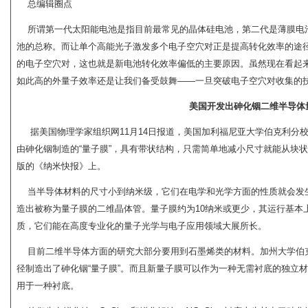
总编辑圈点
所谓第一代太阳能电池是指目前最常见的晶体硅电池，第二代是薄膜电
池的总称。而让单个高能光子激发多个电子空穴对正是提高转化效率的途
的电子空穴对，这也就是新电池转化效率偏低的主要原因。虽然现在看起
如此高的外量子效率还是让我们备受鼓舞——一旦突破电子空穴对收集的
美国开发出砷化铟二维半导体
据美国物理学家组织网11月14日报道，美国加利福尼亚大学伯克利分
由砷化铟制造的“量子膜”，具有带状结构，只需简单地减小尺寸就能从块
版的《纳米快报》上。
当半导体材料的尺寸小到纳米级，它们在电学和光学方面的性质就会发
造出被称为量子膜的二维晶体管。量子膜约为10纳米或更少，其运行基本
质，它们能在高度专业化的量子光学与电子应用领域大展所长。
目前二维半导体方面的研究大部分要用到石墨烯类的材料。加州大学伯克
径制造出了砷化铟“量子膜”。而且新量子膜可以作为一种无需衬底的独立
用于一种衬底。