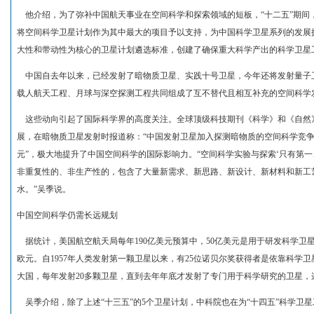
他介绍，为了弥补中国航天事业在空间科学和探索领域的短板，“十二五”期间
将空间科学卫星计划作为其中最大的项目予以支持，为中国科学卫星系列的发展
大性和带动性为核心的卫星计划遴选标准，创建了确保重大科学产出的科学卫星
中国自去年以来，已经发射了暗物质卫星、实践十号卫星，今年还将发射量子卫
载人航天工程、月球与深空探测工程共同组成了互不替代且相互补充的空间科学
这些动向引起了国际科学界的高度关注。全球顶级科技期刊《科学》和《自然》
展，在暗物质卫星发射时报道称：“中国发射卫星加入探测暗物质的空间科学竞争
元”，极大地提升了中国空间科学的国际影响力。“空间科学实验与探索‘只有第
非重复性的、非生产性的，包含了大量新需求、新思路、新设计、新材料和新工
水。”吴季说。
中国空间科学仍需长远规划
据统计，美国航空航天局每年190亿美元预算中，50亿美元是用于研发科学卫
欧元。自1957年人类发射第一颗卫星以来，有25位诺贝尔奖获得者是依靠科学卫
大国，每年发射20多颗卫星，直到去年年底才发射了专门用于科学研究的卫星，
吴季介绍，除了上述“十三五”的5个卫星计划，中科院也在为“十四五”科学卫星