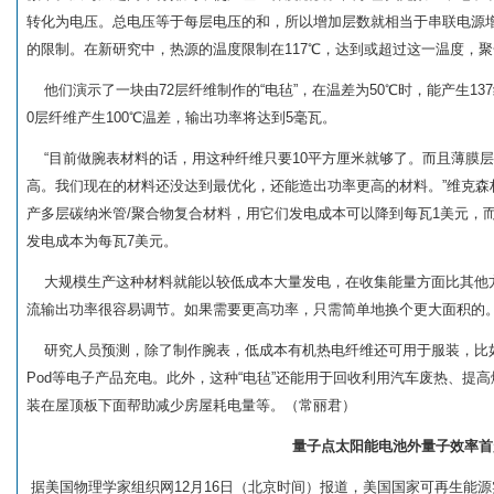
转化为电压。总电压等于每层电压的和，所以增加层数就相当于串联电源
的限制。在新研究中，热源的温度限制在117℃，达到或超过这一温度，
他们演示了一块由72层纤维制作的“电毡”，在温差为50℃时，能产生13
0层纤维产生100℃温差，输出功率将达到5毫瓦。
“目前做腕表材料的话，用这种纤维只要10平方厘米就够了。而且薄膜
高。我们现在的材料还没达到最优化，还能造出功率更高的材料。”维克森
产多层碳纳米管/聚合物复合材料，用它们发电成本可以降到每瓦1美元，
发电成本为每瓦7美元。
大规模生产这种材料就能以较低成本大量发电，在收集能量方面比其他方
流输出功率很容易调节。如果需要更高功率，只需简单地换个更大面积的。
研究人员预测，除了制作腕表，低成本有机热电纤维还可用于服装，比如
Pod等电子产品充电。此外，这种“电毡”还能用于回收利用汽车废热、提
装在屋顶板下面帮助减少房屋耗电量等。（常丽君）
量子点太阳能电池外量子效率首超
据美国物理学家组织网12月16日（北京时间）报道，美国国家可再生能源