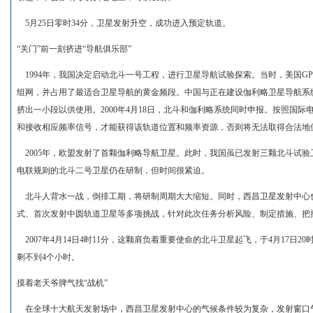
5月25日零时34分，卫星发射升空，成功进入预定轨道。
“关门”前一刻挤进“导航俱乐部”
1994年，我国决定启动北斗一号工程，进行卫星导航试验探索。当时，美国GP
组网，并占用了最适合卫星导航的黄金频段。中国与正在建设伽利略卫星导航系
挤出一小段以供使用。2000年4月18日，北斗和伽利略系统同时申报。按照国
和接收相应频率信号，才能获得该轨道位置和频率资源，否则将无法取得合法地
2005年，欧盟发射了首颗伽利略导航卫星。此时，我国虽已发射三颗北斗试
电联规则的北斗二号卫星仍在研制，但时间很紧迫。
北斗人背水一战，倒排工期，将研制周期大大缩短。同时，西昌卫星发射中心
式、首次发射中圆轨道卫星等多项挑战，针对此次任务分析风险、制定措施、把
2007年4月14日4时11分，这颗肩负着重要使命的北斗卫星起飞，于4月17日2
剩不到4个小时。
摸着老天爷脾气找“战机”
在全球十大航天发射场中，西昌卫星发射中心的气候条件较为复杂，发射窗口