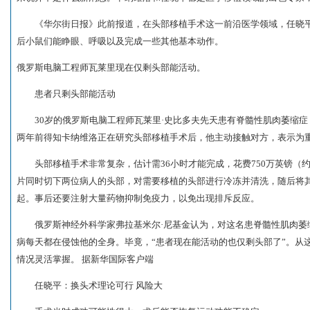
《华尔街日报》此前报道，在头部移植手术这一前沿医学领域，任晓平
后小鼠们能睁眼、呼吸以及完成一些其他基本动作。
俄罗斯电脑工程师瓦莱里现在仅剩头部能活动。
患者只剩头部能活动
30岁的俄罗斯电脑工程师瓦莱里·史比多夫先天患有脊髓性肌肉萎缩症
两年前得知卡纳维洛正在研究头部移植手术后，他主动接触对方，表示为重
头部移植手术非常复杂，估计需36小时才能完成，花费750万英镑（约
片同时切下两位病人的头部，对需要移植的头部进行冷冻并清洗，随后将
起。事后还要注射大量药物抑制免疫力，以免出现排斥反应。
俄罗斯神经外科学家弗拉基米尔·尼基金认为，对这名患脊髓性肌肉萎缩
病每天都在侵蚀他的全身。毕竟，“患者现在能活动的也仅剩头部了”。从
情况灵活掌握。 据新华国际客户端
任晓平：换头术理论可行 风险大