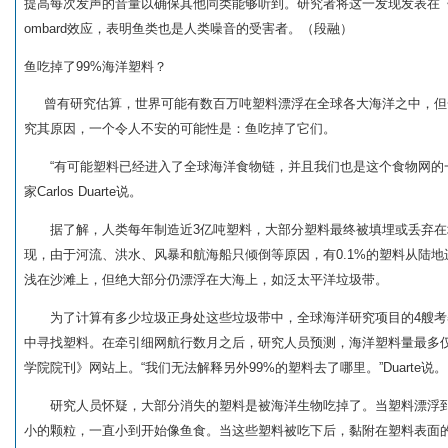
提高每次发声的音量以确保其他同类能够听到。研究者将这一发现发表在
ombard效应，表明鱼类也是人类噪音的受害者。（段融）
鱼吃掉了99%海洋塑料？
曾有研究估算，世界可能有数百万吨塑料漂浮在全球各大海洋之中，但一
究其原因，一个令人不安的可能性是：鱼吃掉了它们。
“有可能塑料已经进入了全球海洋食物链，并且我们也是这个食物网的一
家Carlos Duarte说。
据了解，人类每年制造近3亿吨塑料，大部分塑料最终被填埋或丢弃在垃
现，由于河流、洪水、风暴和航海船只倾倒等原因，有0.1%的塑料从陆
浅在沙滩上，但绝大部分仍漂浮在大海上，如泛太平洋垃圾带。
为了计算有多少垃圾正身处这些垃圾带中，全球海洋研究项目的4艘考察船于
中寻找塑料。在牵引细网航行数月之后，研究人员预测，海洋塑料量最多
学院院刊》网站上。“我们无法解释另外99%的塑料去了哪里。”Duarte说。
研究人员怀疑，大部分消失的塑料是被海洋生物吃掉了。当塑料漂浮到
小的颗粒，一直小到开始像鱼食。当这些塑料被吃下后，黏附在塑料表面的