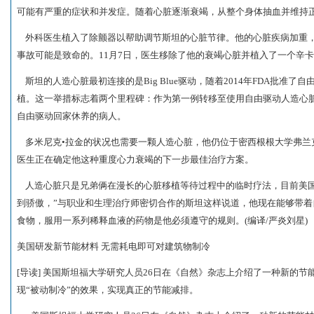
可能有严重的症状和并发症。随着心脏逐渐衰竭，从整个身体抽血并维持
外科医生植入了除颤器以帮助调节斯坦的心脏节律。他的心脏疾病加重，
事故可能是致命的。11月7日，医生移除了他的衰竭心脏并植入了一个辛
斯坦的人造心脏最初连接的是Big Blue驱动，随着2014年FDA批准
植。这一举措标志着两个里程碑：作为第一例转移至使用自由驱动人造心
自由驱动回家休养的病人。
多米尼克•拉金的状况也需要一颗人造心脏，他仍位于密西根根大学弗兰克尔心
医生正在确定他这种重度心力衰竭的下一步最佳治疗方案。
人造心脏只是兄弟俩在漫长的心脏移植等待过程中的临时疗法，目前美国有
到骄傲，”与职业和生理治疗师密切合作的斯坦这样说道，他现在能够带
食物，服用一系列稀释血液的药物是他必须遵守的规则。(编译/严炎刘星)
美国研发新节能材料 无需耗电即可对建筑物制冷
[导读] 美国斯坦福大学研究人员26日在《自然》杂志上介绍了一种新的
现“被动制冷”的效果，实现真正的节能减排。