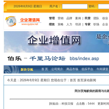
2026年8月9日 星期日
用户名：
密码：
管理
营销
品牌
案例
|
民营
团队
创业
绩效
策略
人力
培训
|
专家
职场
企业
首 页
│
公司简介
│
商品市场
│
伯乐平台
│
午间课堂
今天是：
2026年8月9日 星期日 您现在位于：
首页
首页滚动新闻
阿尔茨海默病的困境与出
[转贴自：科技日报 点击数：5444 更新时间：2