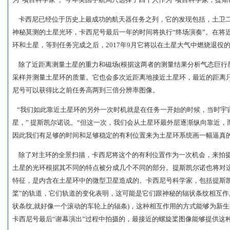
卡西尼已经位于历史上最成功的航天器任务之列，它的发现包括，土卫二
神秘莫测的土星光环，卡西尼号最后一年的时间将执行“终场演奏”。在将
环和土星，等到任务完成之后，2017年9月它将以在土星大气中燃烧退役
除了近距离测量土星的重力和磁场(根据这两者的测量结果分析气态巨行
采样并测量土星环的质量。它也会多次近距离地接近土星环，最近的距离
尼号可以获得比之前任务高两到三倍分辨率图像。
“我们如此靠近土星环的另外一次时机就是在任务一开始的时候，当时宇
星，” 提斯凯尔诺说。“但这一次，我们会从土星环最外层逐渐纵向靠近
因此我们有足够的时间和足够稳定的有利位置来为土星环系统画一幅逼真的
除了对主环的全景扫描，卡西尼将这个的有利位置作为一次机会，来拍摄
土星的光环根据其不同的特点被分成几个不同的部分。提斯凯尔诺也将对这
特征，是内含在土星环中的微型卫星造成的。卡西尼号科学家，包括提斯
桨”的轨道，它们轨道的变化表明，这可能是它们跟神秘的辐状条纹相互作
状条纹,就好像一个滚动的车轮上的辐条)，这种相互作用的方式能够为新
卡西尼号最后“谢幕演出”过程中拍摄的，最接近的螺旋桨图像能够提供这