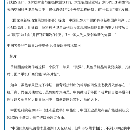
计划(STEP)、X射线时变与偏振探测(XTP)、太阳极轨望远镜计划(SPORT)和空间
关的空间科学卫星项目中，择优遴选1至2个开展工程研制，在“十四五”期间发射
《国家创新驱动发展战略纲要》提出，中国到2030年要跻身创新型国家前列，2
和创新高地。他建议，应将科学卫星系列纳入体现国家战略意图的重大科技项目
从“跟踪”为主向“并行”和“领跑”转变，“让中国人为人类创造新的知识。”
中国芯专
利申请量23倍增长 欲摆脱欧美技术掣肘
芯片
手机圈曾经流传着这样一个段子：苹果一“饥渴”，其他手机品牌就要挨饿。其
时，国产手机厂商只能“稍等片刻”。
如今，虽然苹果已走下神坛，但背后折射出的畸形的商业生态状况依然存在，“
机厂商。而在其他领域，虽然如华为海思、中兴微电子等国产芯片的自给率逐年
医疗以及军事的大批量应用中，依然是国际芯片厂商的天下。
中国社科院在2014年《经济蓝皮书》中指出，中国工业虽然存在产能过剩状况
0%依赖于进口，每年进口额超过石油。
“中国的集成电路需求量达到了万亿级别，但和市场需求相比，不到3600亿的