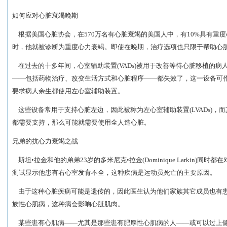
如何应对心脏衰竭晚期
根据美国心脏协会，在570万名有心脏衰竭的美国人中，有10%具有重
时，他就被诊断为重度心力衰竭。即使在晚期，治疗选项也只限于帮助心
在过去的十多年间，心室辅助装置(VADs)被用于改善等待心脏移植的
——包括药物治疗、改变生活方式和心脏程序——都失效了，这一设备可
要求病人余生都使用左心室辅助装置。
这些设备常用于支持心脏左边，因此被称为左心室辅助装置(LVADs)，
都需要支持，那么可能就需要使用全人造心脏。
兄弟的抗心力衰竭之战
斯坦•拉金和他的弟弟23岁的多米尼克•拉金(Dominique Larkin)同
测试显示他患有右心室发育不全，这种疾病是运动员死亡的主要原因。
由于这种心脏疾病可能是遗传的，因此医生认为他们家族其它成员也有患
族性心肌病，这种病会影响心脏肌肉。
某些患有心肌病——尤其是那些患有肥厚性心肌病的人——或可以过上健