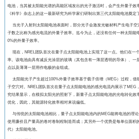
电池，当其被太阳能光谱的高能区域发出的光子激活时，会产生外量子效率最
《科学》杂志上的这一最新研究为科学家们研制出第三代太阳能电池奠定
当光子入射到太阳能电池表面时，部分光子会激发光敏材料产生电子空
子数之比称为感光电流的外量子效率。迄今为止，还没有任何一种太阳能电
0%的外量子效率。
现在，NREL团队首次在量子点太阳能电池上实现了这一点。他们在一个
率。该电池由具有减反光涂层的玻璃（其包含有一薄层透明的导体）、一
点以及薄薄一层用作电极的金组成。
太阳能光子产生超过100%外量子效率基于载子倍增（MEG）过程，借
子空穴对。NREL团队首次在量子点太阳能电池的感光电流内展示了ME
究结果显示，在模拟太阳光的照射下，新量子点太阳能电池的光电转化效率
优化，因此，其能源转化效率相对来说偏低。
与传统的太阳能电池相比，量子点太阳能电池内的MEG能将电池的理论
使用廉价且产量高的卷对卷制程制造而成；其另外一个优势是每单位面积
代）太阳能电池。