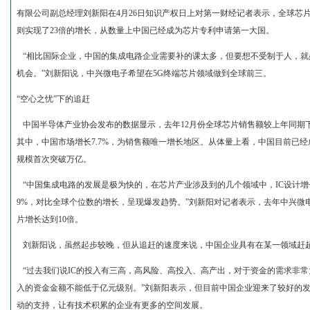
有限公司副总经理刘新阳在4月26日知识产权日上对第一财经记者表示，全球芯片
则实现了23倍的增长，从数量上中国已经成为芯片专利申请第一大国。
“相比国际企业，中国的集成电路企业需要补的课太多，但要想不受制于人，就
机会。”刘新阳说，中兴微电子希望在5G终端芯片领域做到全球前三。
“空心之忧”下的追赶
中国半导体产业协会发布的数据显示，去年12月份全球芯片销售额较上年同期下降
其中，中国市场增长7.7%，为销售额唯一增长地区。从体量上看，中国目前已经
规模首次突破万亿。
“中国集成电路的发展是极为快的，在芯片产业涉及到的几个领域中，IC设计增长38.
9%，对比全球个位数的增长，呈现爆发趋势。”刘新阳对记者表示，去年中兴微电
片增长达到10倍。
刘新阳说，虽然起步较晚，但从追赶的速度来说，中国企业具有在某一领域赶
“过去我们说IC的投入有三高，高风险、高投入、高产出，对于资金的需求非常
入的资金金额不能低于亿元级别。”刘新阳表示，但目前中国企业迎来了较好的
动的支持，让有技术积累的企业有更多的空间发展。