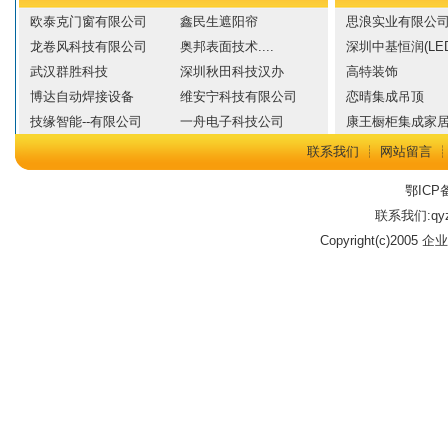
欧泰克门窗有限公司
鑫民生遮阳帘
思浪实业有限公
龙卷风科技有限公司
奥邦表面技术....
深圳中基恒润(LED
武汉群胜科技
深圳秋田科技汉办
高特装饰
博达自动焊接设备
维安宁科技有限公司
恋晴集成吊顶
技缘智能--有限公司
一舟电子科技公司
康王橱柜集成家
联系我们
┊
网站留言
鄂ICP备
联系我们:qyz
Copyright(c)2005 企