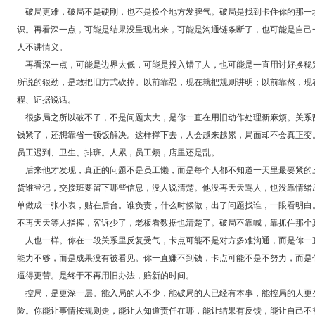
破局更难，破局不是硬刚，也不是换个地方发脾气。破局是找到卡住你的那一
识。再看深一点，可能是结果没呈现出来，可能是沟通链条断了，也可能是自己
人不讲情义。
再看深一点，可能是边界太低，可能是投入错了人，也可能是一直用讨好换稳
所说的狠劲，是敢把旧方式砍掉。以前靠忍，现在就把规则讲明；以前靠熬，现
程、证据说话。
很多局之所以破不了，不是问题太大，是你一直在用旧动作处理新麻烦。关系
钱紧了，还想靠省一顿饭解决。这样撑下去，人会越来越累，局面却不会真正变
员工迟到、卫生、排班。人累，员工烦，店里还是乱。
后来他才发现，真正的问题不是员工懒，而是每个人都不知道一天里最要紧的
货谁登记，交接班要留下哪些信息，没人说清楚。他没再天天骂人，也没靠情绪
单做成一张小表，贴在后台。谁负责，什么时候做，出了问题找谁，一眼看明白
不再天天等人指挥，客诉少了，老板看数据也清楚了。破局不靠喊，靠抓住那个
人也一样。你在一段关系里反复受气，卡点可能不是对方多难沟通，而是你一
能力不够，而是成果没有被看见。你一直赚不到钱，卡点可能不是不努力，而是
逼得更苦。是终于不再用旧办法，赔新的时间。
控局，是更深一层。能入局的人不少，能破局的人已经有本事，能控局的人更
险。你能让事情按规则走，能让人知道责任在哪，能让结果有反馈，能让自己不