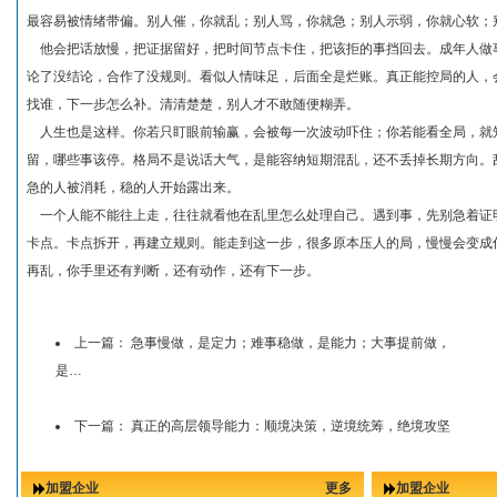
最容易被情绪带偏。别人催，你就乱；别人骂，你就急；别人示弱，你就心软；
他会把话放慢，把证据留好，把时间节点卡住，把该拒的事挡回去。成年人做
论了没结论，合作了没规则。看似人情味足，后面全是烂账。真正能控局的人，
找谁，下一步怎么补。清清楚楚，别人才不敢随便糊弄。
人生也是这样。你若只盯眼前输赢，会被每一次波动吓住；你若能看全局，就
留，哪些事该停。格局不是说话大气，是能容纳短期混乱，还不丢掉长期方向。
急的人被消耗，稳的人开始露出来。
一个人能不能往上走，往往就看他在乱里怎么处理自己。遇到事，先别急着证
卡点。卡点拆开，再建立规则。能走到这一步，很多原本压人的局，慢慢会变成
再乱，你手里还有判断，还有动作，还有下一步。
上一篇：
急事慢做，是定力；难事稳做，是能力；大事提前做，
是…
下一篇：
真正的高层领导能力：顺境决策，逆境统筹，绝境攻坚
加盟企业
更多
加盟企业