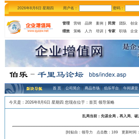
2026年8月6日 星期四
用户名：
密码：
管理
营销
品牌
案例
|
民营
团队
创业
绩效
策略
人力
培训
|
专家
职场
企业
首 页
│
公司简介
│
商品市场
│
伯乐平台
│
午间课堂
今天是：
2026年8月6日 星期四 您现在位于：
首页
领导策略
乱局当前：先谋全局，再入局、破
[转贴自：领导力 点击数：189 更新时间：20