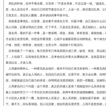
局乱的时候，先停手看全图。古语讲：“不谋全局者，不足以谋一域。”越是乱
形，别人还没出手，你自己已经把节奏交出去了。人这一生，谁没遇过乱局。公
几笔支出，亲近的人翻脸，原本谈好的事半路卡住。
表面看是事情乱，往里看，是你看不清谁在主导、问题卡哪、自己该站什么位
找人问路，赶紧证明自己没错。忙了半天，只是在乱里添乱。真正稳的人，会先
谋全局，看的不是一件事，是一整张网。谁急，谁稳，谁有资源，谁能拍板，
才会真正改变结果。你把这些看清楚，心就不会被眼前那点动静拖走。有个做仓
户催，他慌；销售催，他也慌；仓库少件，他就挨个打电话问。
后来他换了一个做法，每天把异常订单按原因分成三类：缺货、错发、承运延
了，人也稳了。以前他在乱里救火，后来他在乱外看火从哪烧起来。这就是谋全
看清以后，才谈入局。
入局最怕两种人。一种看见机会就扑，根本不问自己有没有筹码；一种看见风
被吓住的鸟。真正会入局的人，先找自己的位置。位置不对，努力会白费。你明
源，却硬接超过自己能力的承诺；你明明还没摸清规则，就想一把翻盘。说难听
入局要先问三个问题：这个局里，真正的关键人是谁？我能提供什么具体价值
被人当临时劳力？一个开社区生鲜店的老板，前两年看邻居做团购赚钱，也想跟
个小区的人群看了一圈，发现年轻人买菜少，老人买得勤，但最怕菜不新鲜、送
下。量不大，回头客很稳。别人玩流量，他站到真实需求里。入局不是抢热闹，