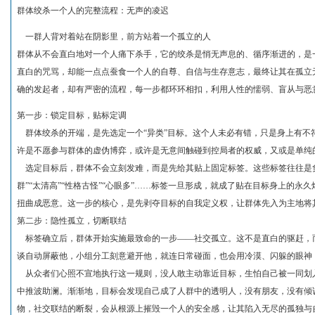
群体绞杀一个人的完整流程：无声的凌迟
一群人背对着站在阴影里，前方站着一个孤立的人
群体从不会直白地对一个人痛下杀手，它的绞杀是悄无声息的、循序渐进的，是
直白的咒骂，却能一点点蚕食一个人的自尊、自信与生存意志，最终让其在孤立
确的发起者，却有严密的流程，每一步都环环相扣，利用人性的懦弱、盲从与恶
第一步：锁定目标，贴标定调
群体绞杀的开端，是先选定一个“异类”目标。这个人未必有错，只是身上有不
许是不愿参与群体的虚伪博弈，或许是无意间触碰到控局者的权威，又或是单纯
选定目标后，群体不会立刻发难，而是先给其贴上固定标签。这些标签往往是负
群”“太清高”“性格古怪”“心眼多”……标签一旦形成，就成了贴在目标身上的
扭曲成恶意。这一步的核心，是先剥夺目标的自我定义权，让群体先入为主地将其
第二步：隐性孤立，切断联结
标签确立后，群体开始实施最致命的一步——社交孤立。这不是直白的驱赶，
谈自动屏蔽他，小组分工刻意避开他，就连日常碰面，也会用冷漠、闪躲的眼神，
从众者们心照不宣地执行这一规则，没人敢主动靠近目标，生怕自己被一同划
中推波助澜。渐渐地，目标会发现自己成了人群中的透明人，没有朋友，没有倾
物，社交联结的断裂，会从根源上摧毁一个人的安全感，让其陷入无尽的孤独与