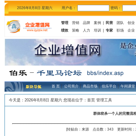
2026年8月8日 星期六
用户名：
密码：
管理
营销
品牌
案例
|
民营
团队
创业
绩效
策略
人力
培训
|
专家
职场
企业
首 页
│
公司简介
│
商品市场
│
伯乐平台
│
午间课堂
今天是：
2026年8月8日 星期六 您现在位于：
首页
管理工具
群体绞杀一个人的完整流
[转贴自：来源 点击数：343 更新时间：20