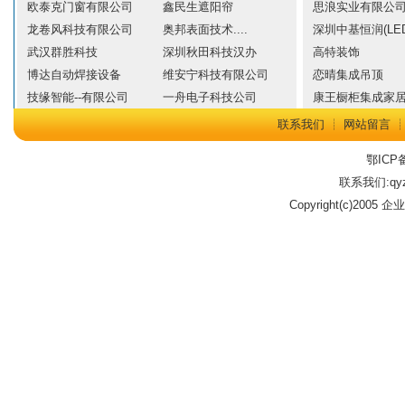
欧泰克门窗有限公司
鑫民生遮阳帘
思浪实业有限公
龙卷风科技有限公司
奥邦表面技术....
深圳中基恒润(LED
武汉群胜科技
深圳秋田科技汉办
高特装饰
博达自动焊接设备
维安宁科技有限公司
恋晴集成吊顶
技缘智能--有限公司
一舟电子科技公司
康王橱柜集成家
联系我们
┊
网站留言
鄂ICP备
联系我们:qyz
Copyright(c)2005 企