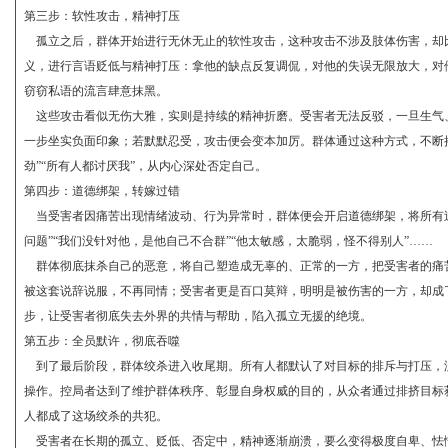
第三步：软性攻击，精神打压
孤立之后，群体开始进行无休无止的软性攻击，这种攻击不涉及肢体伤害，却比暴
义，进行言语贬低与精神打压：拿他的缺点反复调侃，对他的失误无限放大，对
窃窃私语的流言肆意抹黑。
这些攻击看似无伤大雅，实则是持续的精神折磨。受害者无法反驳，一旦生气、辩
一步坐实负面印象；若默默忍受，攻击便会变本加厉。群体通过这种方式，不断
劲”“所有人都讨厌我”，从内心深处否定自己。
第四步：道德绑架，转嫁过错
当受害者因痛苦出现情绪波动、行为异常时，群体便会开启道德绑架，将所有过
问题”“我们没针对他，是他自己不合群”“他太敏感，太脆弱，怪不得别人”……
群体彻底抹杀自己的恶意，将自己塑造成无辜的、正常的一方，把受害者的痛
被这套说辞说服，不再同情；受害者更是百口莫辩，明明是被伤害的一方，却成了
步，让受害者彻底失去外界的共情与帮助，陷入孤立无援的绝境。
第五步：全员默许，彻底吞噬
到了最后阶段，群体绞杀进入收尾期。所有人都默认了对目标的排斥与打压，没
操作。控局者达到了维护群体秩序、彰显自身权威的目的，从众者通过排挤目标
人都成了这场绞杀的共犯。
受害者在长期的孤立、贬低、否定中，精神逐渐崩溃，要么变得极度自卑、怯