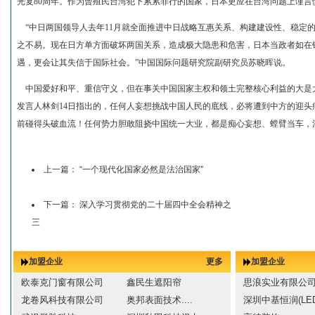
光复80周年。作为曾殖民台湾犯下累累罪行的国家，日本更应在台湾问题上谨言
“中日两国领导人去年11月就全面推进中日战略互惠关系、构建建设性、稳定
之不易。现在日方单方面破坏两国关系，造成极大隐患和危害，日本当政者如在
遇，更会让其失信于国际社会。”中国国际问题研究院副研究员苏晓晖说。
中国爱好和平、重信守义，但在事关中国国家主权和领土完整核心利益的大是
发言人林剑14日指出的，任何人妄想挑战中国人民的底线，必将遭到中方的迎头
前碰得头破血流！任何势力胆敢阻挠中国统一大业，都是痴心妄想、螳臂当车，
上一篇：
“一个现代化国家必然是法治国家”
下一篇：
深入学习贯彻党的二十届四中全会精神之
三
加盟企业
更多
加盟企业
欧泰克门窗有限公司
鑫民生遮阳帘
思浪实业有限公
龙卷风科技有限公司
奥邦表面技术....
深圳中基恒润(LED