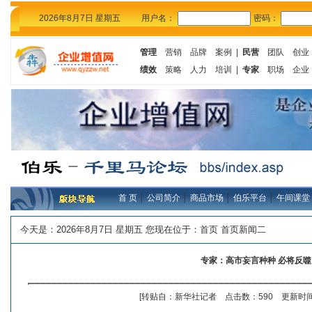
2026年8月7日 星期五
用户名：
密码：
管理
营销
品牌
案例
|
民营
团队
创业
绩效
策略
人力
培训
|
专家
职场
企业
首 页
│
公司简介
│
商品市场
│
伯乐平台
│
午间课堂
今天是：
2026年8月7日 星期五 您现在位于：
首页
首页新闻二
专家：高市妄言种种 必将反噬
[转贴自：新华社记者 点击数：590 更新时间：