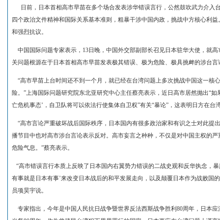
日前，日本首相高市早苗在多个场合发表涉华错误言行，公然鼓吹武力介入台
四个政治文件精神和国际关系基本准则，粗暴干涉中国内政，挑战中方核心利益
和强烈抗议。
中国国际问题专家表示，13日晚，中国外交部副部长召见日本驻华大使，就高
关问题根源在于日本首相高市早苗发表极其错误、极为危险、极具挑衅的涉台言
“高市早苗上台时间还不到一个月，就已经在台湾问题上多次挑战中国这一核心
险。”上海国际问题研究院东北亚研究中心主任蔡亮表示，近日高市居然抛出“如
亡危机事态’，自卫队将可以依法行使集体自卫权”有关“暴论”，这表明日方在台
“高市言论严重破坏战后国际秩序，日本国内有很多政治家和有识之士对此提出
播节目中也对高市涉台言论表示反对。高市妄言之种种，不仅是对中国主权的严
危险气息。”蔡亮表示。
“高市错误言行本质上反映了日本国内右翼势力错误的二战史观和反华执念，暴露
有事就是日本有事’来改变日本战后的和平发展走向，以及颠覆日本作为战败国的
员项昊宇说。
专家指出，今年是中国人民抗日战争暨世界反法西斯战争胜利80周年，日本应