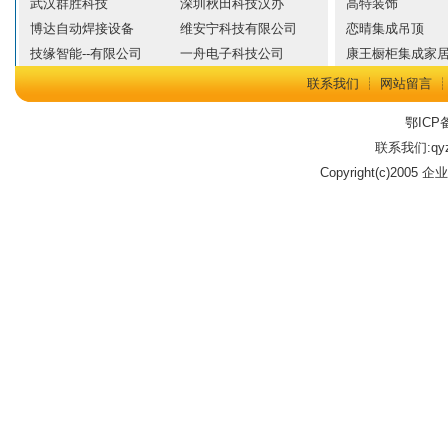
武汉群胜科技
深圳秋田科技汉办
高特装饰
博达自动焊接设备
维安宁科技有限公司
恋晴集成吊顶
技缘智能--有限公司
一舟电子科技公司
康王橱柜集成家
联系我们
┊
网站留言
鄂ICP备
联系我们:qyz
Copyright(c)2005 企