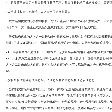
4、家族董事会界定向外界释放股权的范围。外界股权包括了战略投资者、高管
2以快速成长为对比标准，以做大市值为终极导向
股权结构优化的必要性和价值，除了证监会IPO发审政策等硬性规定外，在经
两个导向：其一是企业成长性发生质的改变。其二是有利于做大市值。
股权结构优化的方向之一是推动企业快速成长，体现在财务指标上就是规模迅速
就是2倍速GDP增速，好公司就是再2倍速于该行业增速。从股权结构角度来看
• 1、董事会席位不必过多，5-7席为宜，减少董事会层面相互制衡对快速成长的
• 2、大股东意志通过董事会清晰传达到经营层，在顶层设计、管控体系层面保障
方向之二是未来做大市值。只有在做大市值的导向下，原始股东才会在稀释股权
识。
3股权结构优化要有战略思维、产业思维和资本思维和动态管理思想。
当前的实体经济正体现出以下趋势：传统产业普遍受困;建筑装饰、农业等产业保
务应用从快消品走向工业品;在这样的形势下，传统产业需要新信息技术等各方
要突破狭隘的"家族观念"，更多地体现出一种战略思维、产业思维和资本思维。
里有腾讯，如果大智慧的股东名单里出现了彭博资讯，资本市场会怎么看?市值