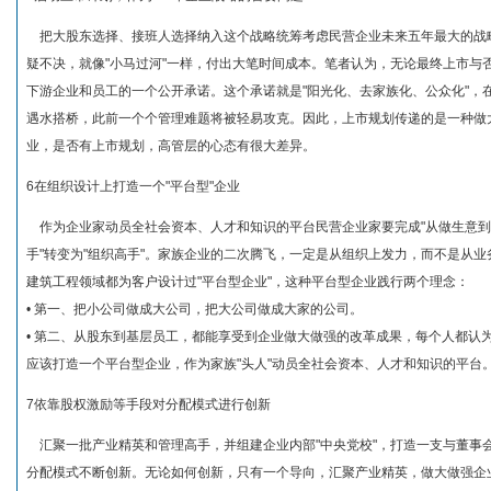
把大股东选择、接班人选择纳入这个战略统筹考虑民营企业未来五年最大的战
疑不决，就像"小马过河"一样，付出大笔时间成本。笔者认为，无论最终上市与
下游企业和员工的一个公开承诺。这个承诺就是"阳光化、去家族化、公众化"，
遇水搭桥，此前一个个管理难题将被轻易攻克。因此，上市规划传递的是一种做
业，是否有上市规划，高管层的心态有很大差异。
6在组织设计上打造一个"平台型"企业
作为企业家动员全社会资本、人才和知识的平台民营企业家要完成"从做生意到
手"转变为"组织高手"。家族企业的二次腾飞，一定是从组织上发力，而不是从
建筑工程领域都为客户设计过"平台型企业"，这种平台型企业践行两个理念：
• 第一、把小公司做成大公司，把大公司做成大家的公司。
• 第二、从股东到基层员工，都能享受到企业做大做强的改革成果，每个人都认
应该打造一个平台型企业，作为家族"头人"动员全社会资本、人才和知识的平台
7依靠股权激励等手段对分配模式进行创新
汇聚一批产业精英和管理高手，并组建企业内部"中央党校"，打造一支与董事
分配模式不断创新。无论如何创新，只有一个导向，汇聚产业精英，做大做强企