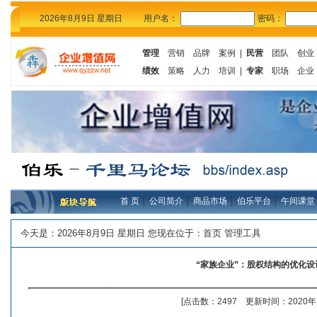
2026年8月9日 星期日
用户名：
密码：
管理
营销
品牌
案例
|
民营
团队
创业
绩效
策略
人力
培训
|
专家
职场
企业
首 页
│
公司简介
│
商品市场
│
伯乐平台
│
午间课堂
今天是：
2026年8月9日 星期日 您现在位于：
首页
管理工具
“家族企业”：股权结构的优化设
[点击数：2497 更新时间：2020年1