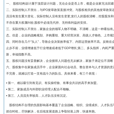
一、 股权结构设计属于顶层设计问题，无论企业是否上市，都是企业家无法回避
二、实际控制人不突出，与IPO发审政策直接冲突。与股权相关的其他发审政策
员没有发生重大变化，实际控制人没有发生变更;发行人的股权清晰，控股股东
不存在重大权属纠纷;股权中必须无代持、无特殊利益的安排。
三、实际控制人不突出，家族企业的领军人物不明确、不清晰，这是一种看似有人
态。但是，企业的战略规划、并购重组、重大经营决策、高级人才物色、上市规
四、同时存在几个"头人"，导致企业决策效率低下、内部运营效率不高。反映在
止步不前，业绩增速低于行业增速或者低于GDP增长;第二、多头指挥，内耗严
新，幸福指数不高。
五、股权问题没有妥善解决，企业接班人问题也无从解决，家族子弟定位不清晰
六、股权集中在家族成员手中，企业家面向社会动员、整合资本与人才资源的意
不完善，就难以打造一支有战斗力的队伍。具体来看，有三个表现：
• 第一、难以吸引到有见识、有实操经验、有事业共识的高手来加盟。
• 第二、家族成员与外部职业经理人配合不顺畅。
• 第三、人员流失率较高，人才队伍没有沉淀。
股权结构不合理的负面影响基本覆盖了企业战略、组织、业绩成长、人才队伍
抓住时机，尽快解决，在后续发展道路上争取轻装上阵，快速奔跑。