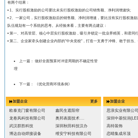
有两个结果：
• 1、实行股权激励的公司要比未实行股权激励的公司销售额、净利润增速快;
• 2、一家公司，实行股权激励后的销售额、净利润增速，要比没有实行股权激
队伍规划有一个系统的思考。从经验来看，主要有两点建议：
• 第一、对高管层、核心中层实行股权激励，吸引并锁定一批业界精英，和君同
• 第二、企业家牵头创建企业内部的"中央党校"，打造一支勇于冲锋、敢于担当
上一篇：
做好全面预算对冲逆周期的不确定性管
理
下一篇：
《优化营商环境条例》
加盟企业
更多
加盟企业
欧泰克门窗有限公司
鑫民生遮阳帘
思浪实业有限公
龙卷风科技有限公司
奥邦表面技术....
深圳中基恒润(LED
武汉群胜科技
深圳秋田科技汉办
高特装饰
博达自动焊接设备
维安宁科技有限公司
恋晴集成吊顶