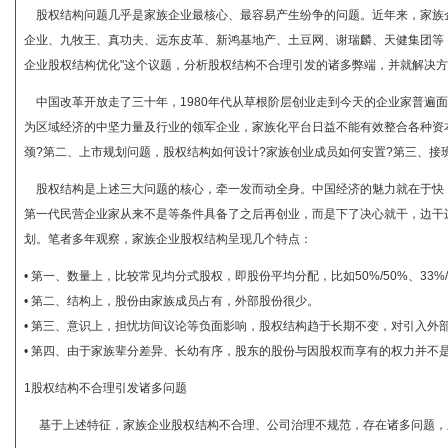
股权结构问题几乎是家族企业最核心、最容易产生纷争的问题。近年来，家族
企业、九牧王、真功夫、远东皮革、新鸿基地产、土豆网、谢瑞麟、天健集团等
企业股权结构优化"这个议题，分析股权结构不合理引发的诸多弊端，并就解决
中国改革开放走了三十年，1980年代从草根阶层创业走到今天的企业家普遍
为区域经济的中坚力量及行业的领军企业，家族化平台日益不能有效整合各种资
颈?第二、上市规划问题，股权结构如何设计?家族创业成员如何安置?第三、接
股权结构是上述三大问题的核心，牵一发而动全身。中国经济的魅力就在于快
第一代民营企业家从来不是等条件具备了之后再创业，而是下了决心就干，边干
划。笔者多年观察，家族企业股权结构呈现几个特点：
• 第一、数量上，比较常见均分式股权，即股份平均分配，比如50%/50%、33%/3
• 第二、结构上，股份由家族成员占有，外部股份很少。
• 第三、意识上，担忧坊间议论等负面影响，股权结构趋于长期不变，对引入外
• 第四、由于家族辈分差异、长幼有序，股东的股份与因股权而享有的权力并不
1股权结构不合理引发诸多问题
基于上述特征，家族企业股权结构不合理、公司治理不规范，存在诸多问题，