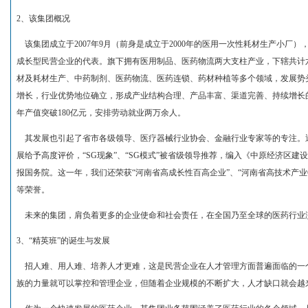
2、该集团概况
该集团成立于2007年9月（前身是成立于2000年的医用一次性耗材生产小厂
成长型民营企业的代表。旗下拥有医用制品、医药物流两大支柱产业，下辖共计
材及耗材生产、中药制剂、医药物流、医药连锁、药材种植等多个领域，发展势
增长，行业优势地位确立，形成产业结构合理、产品丰富、渠道完善、持续增长的
年产值突破180亿元，安排劳动就业两万余人。
其发展也引起了省市各级领导、医疗器械行业协会、金融行业专家等的专注。
展给予高度评价，“SG现象”、“SG模式”被省级领导推荐，编入《中原经济区
报国务院。这一年，我们还荣获“河南省高成长性百高企业”、“河南省高技术产业
等荣誉。
未来的集团，肩负着更多的企业使命和社会责任，在全国乃至全球的医药行业
3、“精英班”的诞生与发展
招人难、用人难、培养人才更难，这是民营企业在人才管理方面普遍面临的一
族的力量就可以掌控和管理企业，但随着企业规模的不断扩大，人才缺口就会越