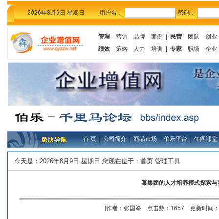
2026年8月9日 星期日
用户名：
密码：
管理
营销
品牌
案例
|
民营
团队
创业
绩效
策略
人力
培训
|
专家
职场
企业
首 页
│
公司简介
│
商品市场
│
伯乐平台
│
午间课堂
今天是：
2026年8月9日 星期日 您现在位于：
首页
管理工具
某集团的人才培养模式探索与
[作者：张国举 点击数：1657 更新时间：20