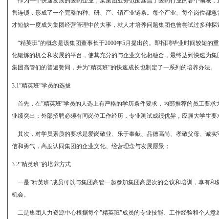
作为一个快速发展的医药企业，某集团业务范围涵盖了医药行业的各个领域，
售连锁，形成了一个完整的种、研、产、销产业链条。每个产业、每个岗位都急
才短缺一度成为集团经营管理中的大事，就人才培养问题集团也曾尝试过多种探
“精英班”的概念是该集团董事长于2000年5月提出的。即招聘毕业时间较短
化锻炼的机会和发展的平台，使其充分的与企业文化相融合，最终达到快速为集
集团高管们的普遍赞同，并为”精英班”的快速成长也制定了一系列的培养办法。
3.1”精英班”学员的选拔
首先，在”精英班”学员的人选上有严格的学历条件要求，内部推荐的员工要求
业绩突出；外部招聘必须有同岗位工作经历，专业测试成绩优异，应届大学生要
其次，对学员素质的要求是爱岗敬业、乐于奉献、品德高尚、孝敬父母、诚实
信和勇气，高度认同集团的企业文化、经营理念与发展愿景；
3.2”精英班”的培养方式
一是”精英班”成员可以与集团高管一起参加集团高层次的会议和培训，享有和
机会。
二是集团人力资源中心根据每个”精英班”成员的专业技能、工作经验和个人意愿