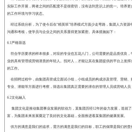
实际工作开展，两者之间的匹配度不是很密切，没有达到意识上的统一。培养更
的工作环境与学习状态。
经过系统分析，为了使今后在“精英班”培养模式方面少走弯路，集团人力资源
沟通和考核，使学员与企业之间的关系显得更加紧密。具体措施如下：
6.1严格筛选
符合学历要求的样本很多，对应的专业也五花八门，公司需要的是品质优良，
业的具有管理或营销潜质的年轻人。找对人，才能让其在集团提供的平台上发挥
的工作。
在招聘过程中，由集团高管成立面试小组，小组成员的构成涉及管理、营销、
专业、潜能等方面进行考察，筛选出集团真正需要的潜在的管理人员或营销人员，
6.2文化融入
集团文化是推动集团事业发展的软动力，某集团历经12年的奋力发展，造就了
富，为集团未来发展奠定了良好的文化基础，全面推进着某集团的健康发展。
供方的满意是我们的追求，需方的满意是我们的目标，职工的保障是我们的责