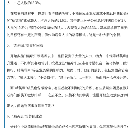
人，占总人数的18.3%。
在培养的过程中，也进行着严格的考核，不能适应企业发展或不能认同集团企
的”精英班”成员26人，占总人数的21.6%。其中走上分子公司总经理级岗位的2
人员的15.3%；部门经理级岗位的17人，占现有人数的65.3%，基本都承担
的目标还有一定的距离，但作为后备人才的培养模式，这是一种大胆的创新。
5、 “精英班”培养的困惑
开始实施”精英班”班培养以来，集团花费了大量的人力、物力，来保障精英班
升通道，不间断的各项培训，按说这些“精英”们应该会珍惜机会，策马扬鞭，群
执行、结果导向”等企业急需的影响力。然而，对于他们的成长，包括集团高管在
喜功”、“融入太慢”、“不会协作”、“过于死板”……一时间，负面的评论弥漫开来
而”精英班”成员也备感苦恼，有些感觉不到组织的关怀，有些质疑集团是在做
或部门的员工微妙排斥……心志不坚、头脑不清的学员，慢慢开始主动放弃这种
那么，问题到底出在哪里了呢？
6、”精英班”培养的建议
针对企业培养机制与精英班学员的成长出现不协调的局面，集团高管也进行了