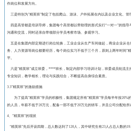
作岗位和发展方向。
三是特别为”精英班”制定了包括爬山、游泳、户外拓展在内以及企业文化、管
四是高管都是培训导师，集团每个高管都以带助理的形式实行“一对一”的指导与
沟通和交流，同时还亲自带领部分学员考察市场、参观学习。
五是在集团内部定期进行岗位轮换，工业企业从生产车间做起，商业企业从仓
务、人力资源等岗位都要经历，每个岗位实习不低于三个月，原则上两年时间”精
平。
六是”精英班”成立班委，****班长，制定内部学习培训计划，班委成员轮流
专业知识，教学相长，理论与实践结合，不断提高自身综合素质。
3.3”精英班”的激励措施
为了提高”精英班”学员的积极性，集团规定所有”精英班”学员每半年按20%
的人员，年薪不低于20万元，配备一部不低于20万元的轿车，并且公司分配给所
4、”精英班”的现状
“精英班”先后开设四期，总人数达到了120人，其中研究生有23人占总人数的19.1