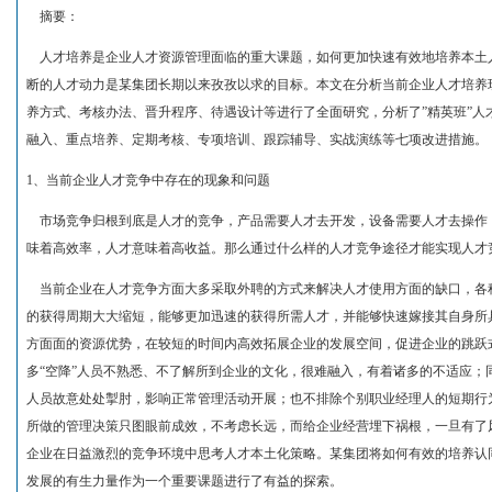
摘要：
人才培养是企业人才资源管理面临的重大课题，如何更加快速有效地培养本土
断的人才动力是某集团长期以来孜孜以求的目标。本文在分析当前企业人才培养现
养方式、考核办法、晋升程序、待遇设计等进行了全面研究，分析了”精英班”人
融入、重点培养、定期考核、专项培训、跟踪辅导、实战演练等七项改进措施。
1、当前企业人才竞争中存在的现象和问题
市场竞争归根到底是人才的竞争，产品需要人才去开发，设备需要人才去操作
味着高效率，人才意味着高收益。那么通过什么样的人才竞争途径才能实现人才
当前企业在人才竞争方面大多采取外聘的方式来解决人才使用方面的缺口，各种人
的获得周期大大缩短，能够更加迅速的获得所需人才，并能够快速嫁接其自身所具
方面面的资源优势，在较短的时间内高效拓展企业的发展空间，促进企业的跳跃式
多“空降”人员不熟悉、不了解所到企业的文化，很难融入，有着诸多的不适应；
人员故意处处掣肘，影响正常管理活动开展；也不排除个别职业经理人的短期行
所做的管理决策只图眼前成效，不考虑长远，而给企业经营埋下祸根，一旦有了
企业在日益激烈的竞争环境中思考人才本土化策略。某集团将如何有效的培养认
发展的有生力量作为一个重要课题进行了有益的探索。