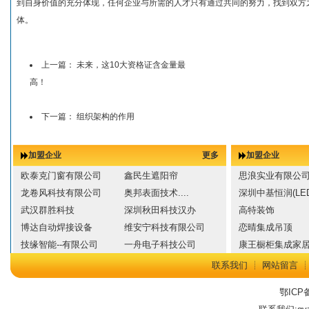
到自身价值的充分体现，任何企业与所需的人才只有通过共同的努力，找到双方
体。
上一篇：
未来，这10大资格证含金量最
高！
下一篇：
组织架构的作用
加盟企业
更多
加盟企业
欧泰克门窗有限公司
鑫民生遮阳帘
思浪实业有限公
龙卷风科技有限公司
奥邦表面技术....
深圳中基恒润(LED
武汉群胜科技
深圳秋田科技汉办
高特装饰
博达自动焊接设备
维安宁科技有限公司
恋晴集成吊顶
技缘智能--有限公司
一舟电子科技公司
康王橱柜集成家
联系我们
┊
网站留言
鄂ICP备